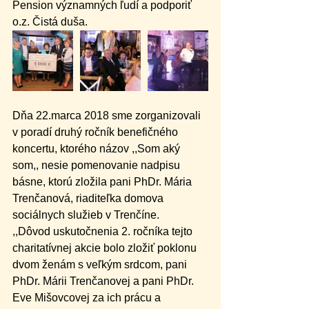
Pension významných ľudí a podporiť 
o.z. Čistá duša.
Dňa 22.marca 2018 sme zorganizovali 
v poradí druhý ročník benefičného 
koncertu, ktorého názov ,,Som aký 
som,, nesie pomenovanie nadpisu 
básne, ktorú zložila pani PhDr. Mária 
Trenčanová, riaditeľka domova 
sociálnych služieb v Trenčíne.
,,Dôvod uskutočnenia 2. ročníka tejto 
charitatívnej akcie bolo zložiť poklonu 
dvom ženám s veľkým srdcom, pani 
PhDr. Márii Trenčanovej a pani PhDr. 
Eve Mišovcovej za ich prácu a 