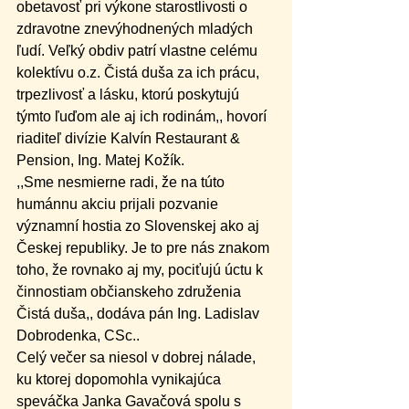
obetavosť pri výkone starostlivosti o 
zdravotne znevýhodnených mladých 
ľudí. Veľký obdiv patrí vlastne celému 
kolektívu o.z. Čistá duša za ich prácu, 
trpezlivosť a lásku, ktorú poskytujú 
týmto ľuďom ale aj ich rodinám,, hovorí 
riaditeľ divízie Kalvín Restaurant & 
Pension, Ing. Matej Kožík.
,,Sme nesmierne radi, že na túto 
humánnu akciu prijali pozvanie 
významní hostia zo Slovenskej ako aj 
Českej republiky. Je to pre nás znakom 
toho, že rovnako aj my, pociťujú úctu k 
činnostiam občianskeho združenia 
Čistá duša,, dodáva pán Ing. Ladislav 
Dobrodenka, CSc..
Celý večer sa niesol v dobrej nálade, 
ku ktorej dopomohla vynikajúca 
speváčka Janka Gavačová spolu s 