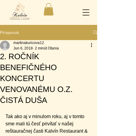
Príspevok
martinakuricova12
Jun 6, 2018
2 minút čítania
2. ROČNÍK
BENEFIČNÉHO
KONCERTU
VENOVANÉMU O.Z.
ČISTÁ DUŠA
Tak ako aj v minulom roku, aj v tomto 
sme mali tú česť privítať v našej 
reštauračnej časti Kalvín Restaurant & 