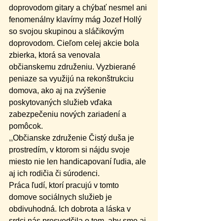
doprovodom gitary a chýbať nesmel ani 
fenomenálny klavírny mág Jozef Hollý 
so svojou skupinou a sláčikovým 
doprovodom. Cieľom celej akcie bola 
zbierka, ktorá sa venovala 
občianskemu združeniu. Vyzbierané 
peniaze sa využijú na rekonštrukciu 
domova, ako aj na zvýšenie 
poskytovaných služieb vďaka 
zabezpečeniu nových zariadení a 
pomôcok.
,,Občianske združenie Čistý duša je 
prostredím, v ktorom si nájdu svoje 
miesto nie len handicapovaní ľudia, ale 
aj ich rodičia či súrodenci.
Práca ľudí, ktorí pracujú v tomto 
domove sociálnych služieb je 
obdivuhodná. Ich dobrota a láska v 
srdci nás presvedčila o tom, aby sme aj 