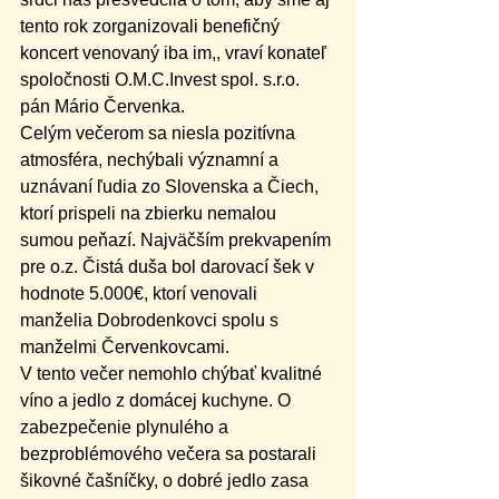
tento rok zorganizovali benefičný 
koncert venovaný iba im,, vraví konateľ 
spoločnosti O.M.C.Invest spol. s.r.o. 
pán Mário Červenka.
Celým večerom sa niesla pozitívna 
atmosféra, nechýbali významní a 
uznávaní ľudia zo Slovenska a Čiech, 
ktorí prispeli na zbierku nemalou 
sumou peňazí. Najväčším prekvapením 
pre o.z. Čistá duša bol darovací šek v 
hodnote 5.000€, ktorí venovali 
manželia Dobrodenkovci spolu s 
manželmi Červenkovcami.
V tento večer nemohlo chýbať kvalitné 
víno a jedlo z domácej kuchyne. O 
zabezpečenie plynulého a 
bezproblémového večera sa postarali 
šikovné čašníčky, o dobré jedlo zasa 