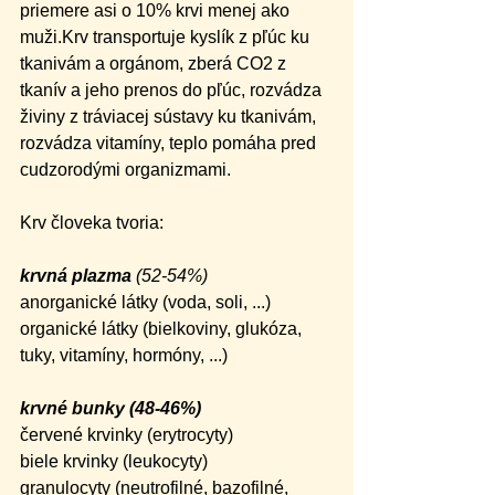
priemere asi o 10% krvi menej ako 
muži.Krv transportuje kyslík z pľúc ku 
tkanivám a orgánom, zberá CO2 z 
tkanív a jeho prenos do pľúc, rozvádza 
živiny z tráviacej sústavy ku tkanivám, 
rozvádza vitamíny, teplo pomáha pred 
cudzorodými organizmami.
Krv človeka tvoria:
krvná plazma
 (52-54%)
anorganické látky (voda, soli, ...)
organické látky (bielkoviny, glukóza, 
tuky, vitamíny, hormóny, ...)
krvné bunky (48-46%)
červené krvinky (erytrocyty)
biele krvinky (leukocyty)
granulocyty (neutrofilné, bazofilné, 