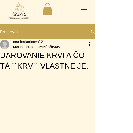
Príspevok
martinakuricova12
Mar 26, 2018
3 minút čítania
DAROVANIE KRVI A ČO
TÁ ´´KRV´´ VLASTNE JE.