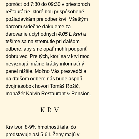
pomôcť od 7:30 do 09:30 v priestoroch 
reštaurácie, ktoré boli prispôsobené 
požiadavkám pre odber krvi. Všetkým 
darcom srdečne ďakujeme za 
darovanie úctyhodných 
4,05 L krvi
 a 
tešíme sa na stretnutie pri ďalšom 
odbere, aby sme opäť mohli podporiť 
dobrú vec. Pre tých, ktorí sa v krvi moc 
nevyznajú, máme krátky informačný 
panel nižšie. Možno Vás presvedčí a 
na ďalšom odbere nás bude aspoň 
dvojnásobok hovorí Tomáš Rožič, 
manažér Kalvín Restaurant & Pension.
K R V
Krv tvorí 8-9% hmotnosti tela, čo 
predstavuje asi 5-6 l. Ženy majú v 