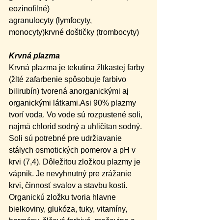
eozinofilné)
agranulocyty (lymfocyty, 
monocyty)krvné doštičky (trombocyty)
Krvná plazma
Krvná plazma je tekutina žltkastej farby 
(žlté zafarbenie spôsobuje farbivo 
bilirubín) tvorená anorganickými aj 
organickými látkami.Asi 90% plazmy 
tvorí voda. Vo vode sú rozpustené soli, 
najmä chlorid sodný a uhličitan sodný. 
Soli sú potrebné pre udržiavanie 
stálych osmotických pomerov a pH v 
krvi (7,4). Dôležitou zložkou plazmy je 
vápnik. Je nevyhnutný pre zrážanie 
krvi, činnosť svalov a stavbu kostí.
Organickú zložku tvoria hlavne 
bielkoviny, glukóza, tuky, vitamíny, 