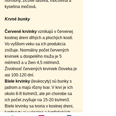
hormóny, žlčové farbivá, močovina a 
kyselina močová.
Krvné bunky
Červené krvinky
 vznikajú v červenej 
kostnej dreni dlhých a plochých kostí. 
Vo vyššom veku sa ich produkcia 
znižuje. Normálny počet červených 
krviniek u dospelého muža je 5 
mil/mm3 a u žien 4,5 mil/mm3. 
Životnosť červených krviniek človeka je 
asi 100-120 dní.
Biele krvinky
 (leukocyty) sú bunky s 
jadrom a majú rôzny tvar. V krvi je ich 
okolo 6-8 tis/mm3, ale pri chorobe sa 
ich počet zvyšuje na 15-20 tis/mm3. 
Biele krvinky sa tvoria v kostnej dreni, 
lymfocyty aj v slezine a lymfatických 