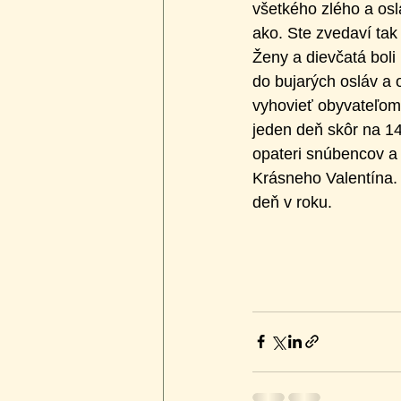
všetkého zlého a osl
ako. Ste zvedaví tak
Ženy a dievčatá boli
do bujarých osláv a 
vyhovieť obyvateľom 
jeden deň skôr na 14
opateri snúbencov a
Krásneho Valentína. 
deň v roku.