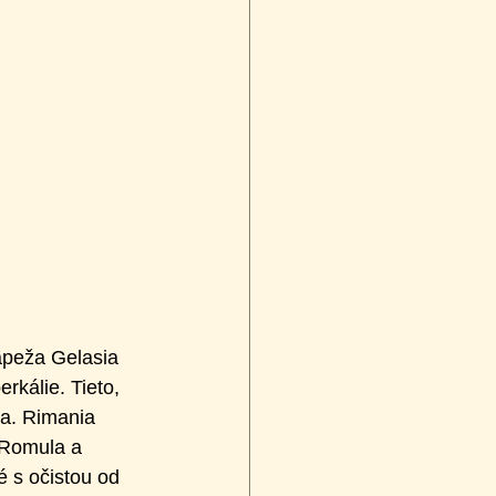
pápeža Gelasia 
rkálie. Tieto, 
ra. Rimania 
 Romula a 
 s očistou od 