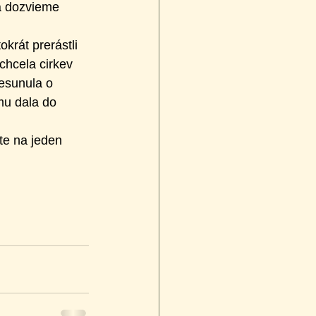
a dozvieme 
krát prerástli 
chcela cirkev 
esunula o 
mu dala do 
te na jeden 