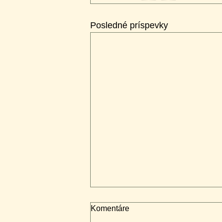
Posledné príspevky
Darujte krv pravidelne, nielen
Komentáre
keď sa stane tragédia