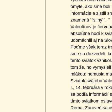
omyle, ako sme boli 
informácie a zistili 
znamená ´´silný´´, ´´
Valentínov je červená
absolútne hodí k svia
udomácnili aj na Slo
Poďme však teraz tro
sme sa dozvedeli, ke
tento sviatok vzniko
tom že, ho vymysleli 
mlákou: nemusia mať
Sviatok svätého Valen
I., 14. februára v ro
sa podľa informácií s
tímto sviatkom oslav
Rema. Zároveň sa osl