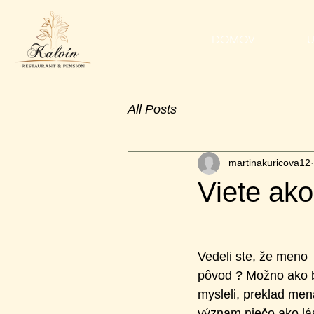
DOMOV
U
All Posts
martinakuricova12
Viete ako
Vedeli ste, že meno  
pôvod ? Možno ako b
mysleli, preklad me
význam niečo ako lá