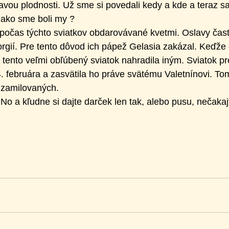
avou plodnosti. Už sme si povedali kedy a kde a teraz s
 ako sme boli my ?
 počas týchto sviatkov obdarovávané kvetmi. Oslavy často
orgií. Pre tento dôvod ich pápež Gelasia zakázal. Keďže 
tento veľmi obľúbený sviatok nahradila iným. Sviatok pr
. februára a zasvätila ho práve svätému Valetnínovi. To
 zamilovaných.
No a kľudne si dajte darček len tak, alebo pusu, nečakaj