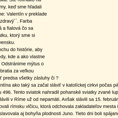
my, keď sme hľadali 
sme: Valentín v preklade 
 zdravý´´. Farba 
 a fialová čo sa 
tku, ktorý sme si 
vensku.
chu do histórie, aby 
dy, kde a ako vlastne 
l. Odstránime mýtus o 
bratia za veľkou 
 predsa všetky zásluhy či ?
tína ako taký sa začal sláviť v katolíckej cirkvi počas 
ku 496. Tento sviatok nahradil pohanské sviatky zvané lupe
lávili v Ríme už od nepamäti. Avšak slávili sa 15. februá
ovali rímsku vlčicu, ktorá odchovala zakladateľov mesta
avovala aj bohyňa plodnosti Juno. Tieto dni boli spájané