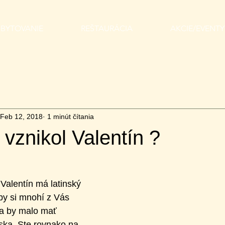
BYTOVANIE
REŠTAURÁCIA
AKCIE/EVENTY
Feb 12, 2018
1 minút čítania
 vznikol Valentín ?
Valentín má latinský 
y si mnohí z Vás 
na by malo mať 
ska. Ste rovnako na 